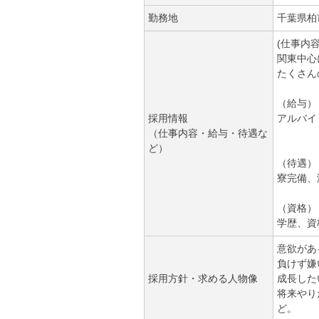
勤務地
千葉県柏市
(仕事内
関東中心
たくさん
（給与）
採用情報
アルバイ
（仕事内容・給与・待遇な
ど）
（待遇）
寮完備、
（資格）
学歴、資
意欲があ
負けず嫌
採用方針・求める人物像
成長した
将来やり
ど。