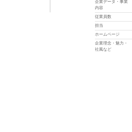
企業データ・事業
内容
従業員数
担当
ホームページ
企業理念・魅力・
社風など