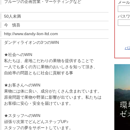
フルーツの企画営業・マーケティングなど
メール
50人未満
パスワ
今 慎吾
http://www.dandy-lion-ltd.com
ダンディライオンの3つのWIN
パ
★社会へのWIN
私たちは、産地こだわりの果物を提供することで
一人でも多くの方に果物のおいしさを知って頂き、
自給率の問題ともに社会に貢献する事
★お客さんへのWIN
果物には体に良い、成分がたくさん含まれています。
原発問題で果物や野菜に影響が出ています。私たちは
お客様に安心・安全を届けています。
★スタッフへのWIN
頑張り次第でどんどんステップUP♪
スタッフの夢をサポートしています。