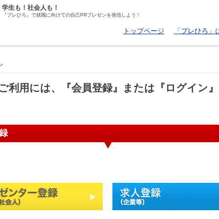
学生も！社会人も！
『プレひろ』で就職に向けての自己PRプレゼンを発信しよう！
トップページ
「プレひろ」
ン
ご利用には、『会員登録』または『ログイン』
録