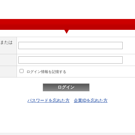
)または
ログイン情報を記憶する
パスワードを忘れた方
企業IDを忘れた方