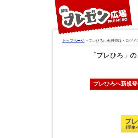
トップページ
> プレひろに会員登録・ログイ
「プレひろ」の
プレひろへ新規登