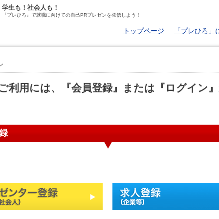
学生も！社会人も！
『プレひろ』で就職に向けての自己PRプレゼンを発信しよう！
トップページ
「プレひろ」
ン
ご利用には、『会員登録』または『ログイン』
録