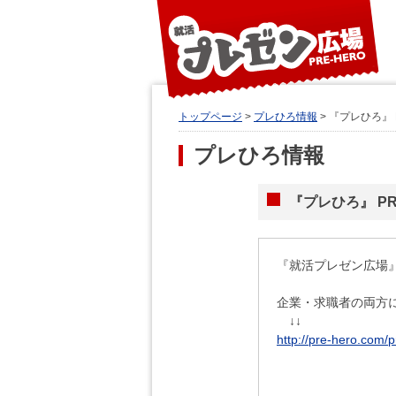
トップページ
>
プレひろ情報
> 『プレひろ』
プレひろ情報
『プレひろ』 P
『就活プレゼン広場
企業・求職者の両方
↓↓
http://pre-hero.com/