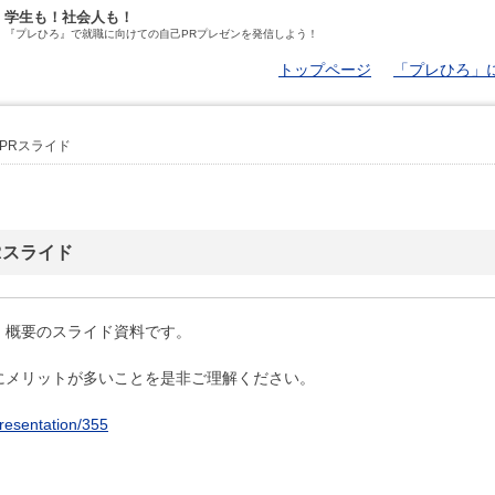
学生も！社会人も！
『プレひろ』で就職に向けての自己PRプレゼンを発信しよう！
トップページ
「プレひろ」
 PRスライド
Rスライド
』概要のスライド資料です。
にメリットが多いことを是非ご理解ください。
presentation/355