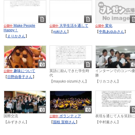
ドキ
ドキ
ド
Make People
大学生活を通して
変化
公開中
公開中
公開中
ュメ
ュメ
ュ
Happy！
【
yukiさん
】
【
中島あゆみさん
】
ント
ント
ン
【
えりかさん
】
画像
ドキ
画
趣味について
英語に励んできた学生時
インターンでのコンペ優
公開中
ュメ
代
勝
【
日野由香子さん
】
ント
【mayuko oizumiさん】
【リカコさん】
画像
画像
ド
国際交流
ボランティア
表現を通じて人を笑顔に
公開中
ュ
【みずきさん】
【
国枝 宣樹さん
】
【中村薫さん】
ン