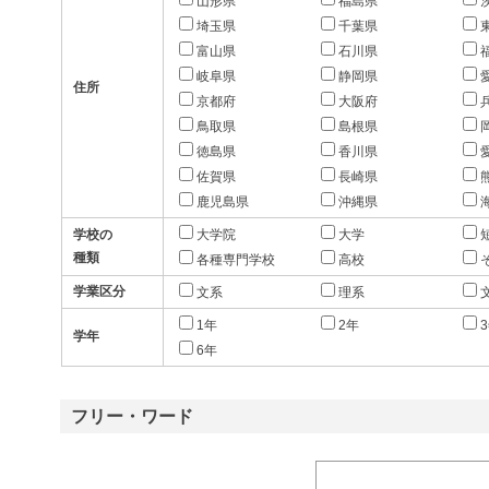
山形県
福島県
埼玉県
千葉県
富山県
石川県
岐阜県
静岡県
住所
京都府
大阪府
鳥取県
島根県
徳島県
香川県
佐賀県
長崎県
鹿児島県
沖縄県
学校の
大学院
大学
種類
各種専門学校
高校
学業区分
文系
理系
1年
2年
学年
6年
フリー・ワード