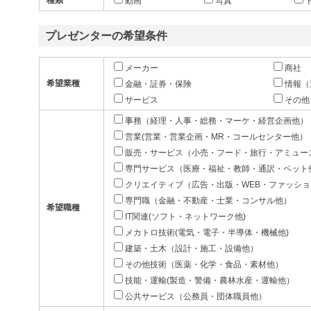
種類
動画
写真
プレゼンターの希望条件
メーカー
商社
希望業種
金融・証券・保険
情報（
サービス
その他
事務（経理・人事・総務・マーケ・経営企画他）
営業(営業・営業企画・MR・コールセンター他）
販売・サービス（小売・フード・旅行・アミュー
専門サービス（医療・福祉・教師・通訳・ペット
クリエイティブ（広告・出版・WEB・ファッシ
専門職（金融・不動産・士業・コンサル他）
希望職種
IT関連(ソフト・ネットワーク他)
メカトロ技術(電気・電子・半導体・機械他)
建築・土木（設計・施工・設備他）
その他技術（医薬・化学・食品・素材他）
技能・運輸(製造・警備・農林水産・運輸他）
公共サービス（公務員・団体職員他）