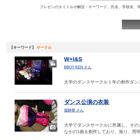
プレゼンのタイトルや解説・キーワード、氏名、学校名、
【キーワード】
サークル
W+I&S
BBOY KEN さん
動
画
大学のダンスサークル１年の創作ダン
ダンス公演の衣装
堀静華 さん
大学でダンスサークルに所属し、その
なかの1曲を創作しており、振り、照
画