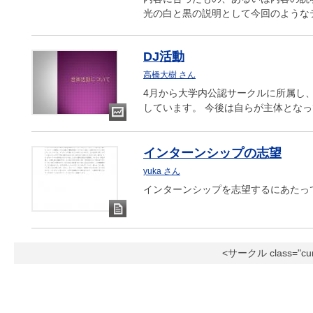
キ
光の白と黒の説明として今回のような
ュ
メ
ン
DJ活動
ト
高橋大樹 さん
4月から大学内公認サークルに所属し、
しています。 今後は自らが主体とな
ス
ラ
インターンシップの志望
イ
ド
yuka さん
インターンシップを志望するにあたっ
ド
キ
<サークル class="cur
ュ
メ
ン
ト