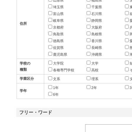
山形県
福島県
埼玉県
千葉県
富山県
石川県
岐阜県
静岡県
住所
京都府
大阪府
鳥取県
島根県
徳島県
香川県
佐賀県
長崎県
鹿児島県
沖縄県
学校の
大学院
大学
種類
各種専門学校
高校
学業区分
文系
理系
1年
2年
学年
6年
フリー・ワード