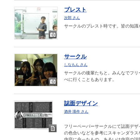
ブレスト
次郎 さん
サークルのブレスト時です。皆の知識
画
像
サークル
しなもん さん
サークルの後輩たちと。みんなでフリ
べに行くこともあります。
画
像
誌面デザイン
酒井 瑛作 さん
フリーペーパーサークルにて誌面デザ
の色合いなどを参考にスキャンダラス
ド
内容に合ったもの、あるいは内容の説