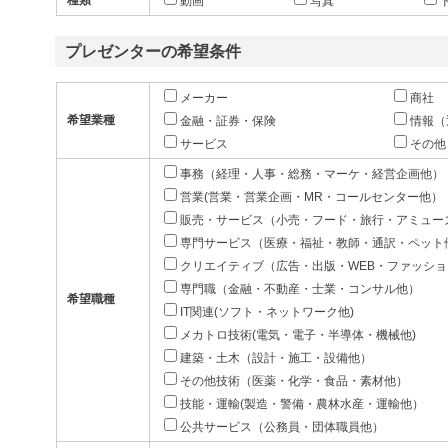
種類
動画
写真
プレゼンターの希望条件
メーカー
商社
希望業種
金融・証券・保険
情報（
サービス
その他
事務（経理・人事・総務・マーケ・経営企画他）
営業(営業・営業企画・MR・コールセンター他）
販売・サービス（小売・フード・旅行・アミュー
専門サービス（医療・福祉・教師・通訳・ペット
クリエイティブ（広告・出版・WEB・ファッシ
専門職（金融・不動産・士業・コンサル他）
希望職種
IT関連(ソフト・ネットワーク他)
メカトロ技術(電気・電子・半導体・機械他)
建築・土木（設計・施工・設備他）
その他技術（医薬・化学・食品・素材他）
技能・運輸(製造・警備・農林水産・運輸他）
公共サービス（公務員・団体職員他）