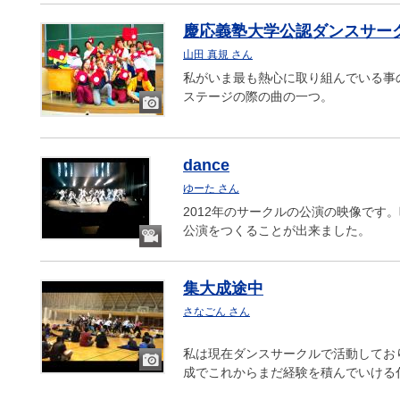
像
慶応義塾大学公認ダンスサーク
山田 真規 さん
私がいま最も熱心に取り組んでいる事の
ステージの際の曲の一つ。
画
像
dance
ゆーた さん
2012年のサークルの公演の映像で
公演をつくることが出来ました。
動
画
集大成途中
さなごん さん
私は現在ダンスサークルで活動してお
成でこれからまだ経験を積んでいける
画
像