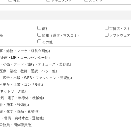
写真
ドキュメント
スライド
商社
百貨店・スト
険
情報（通信・マスコミ）
ソフトウェア
その他
事・総務・マーケ・経営企画他）
業企画・MR・コールセンター他）
（小売・フード・旅行・アミューズ・美容他）
医療・福祉・教師・通訳・ペット他）
（広告・出版・WEB・ファッション・芸能他）
不動産・士業・コンサル他）
・ネットワーク他)
電気・電子・半導体・機械他)
計・施工・設備他）
薬・化学・食品・素材他）
造・警備・農林水産・運輸他）
公務員・団体職員他）