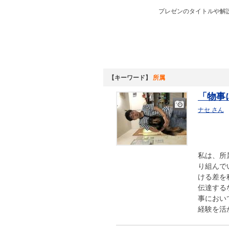
プレゼンのタイトルや解
【キーワード】
所属
「物事
ナセ さん
画
像
私は、所
り組んで
ける差を
伝達する
事におい
経験を活