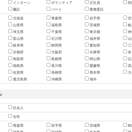
インターン
ボランティア
正社員
契
嘱託
パート
業務委託
北海道
青森県
岩手県
宮
山形県
福島県
茨城県
栃
埼玉県
千葉県
東京都
神
富山県
石川県
福井県
山
岐阜県
静岡県
愛知県
三
京都府
大阪府
兵庫県
奈
鳥取県
島根県
岡山県
広
徳島県
香川県
愛媛県
高
佐賀県
長崎県
熊本県
大
鹿児島県
沖縄県
海外
ル
社会人
女性
青森県
岩手県
宮城県
秋