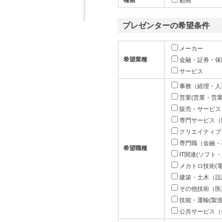
種類
動画
プレゼンターの希望条件
メーカー
希望業種
金融・証券・保
サービス
事務（経理・人
営業(営業・営
販売・サービス
専門サービス（
クリエイティブ
専門職（金融・
希望職種
IT関連(ソフト
メカトロ技術(
建築・土木（設
その他技術（医
技能・運輸(製
公共サービス（