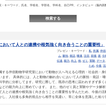
説・キーワード、氏名、学校名、学部名、学科名、自己PR、インタビュー（脳内因
において人との連携や根気強く向き合うことの重要性」
プレゼン・キーワード：
私
,
所属
,
伴侶
ム
,
脈拍
,
発話
,
唾液
,
注目
,
前後
,
差
,
分
伝達
,
能力
,
向上
,
他
,
ゼミ
,
実験
,
データ
ため
,
今後
,
活
属する伴侶動物学研究室において動物が人へ与える心理的・社会的・身
います。 具体的には、人と動物の触れ合いにおいて人の脈拍・発話・
科学的に分析してます。研究に際して、既存の思考に囚われすぎず多く
などの能力向上に努めています。 また、他のゼミ員と実験やデータ解
て人との連携や根気強く向き合うことの重要性を学んだため、今後の活
かし、入社後も多角的視点から相手を気遣い、常に全体を意識した粘り