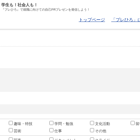
学生も！社会人も！
『プレひろ』で就職に向けての自己PRプレゼンを発信しよう！
トップページ
「プレひろ」
趣味・特技
学問・勉強
文化活動
留
芸術
仕事
その他