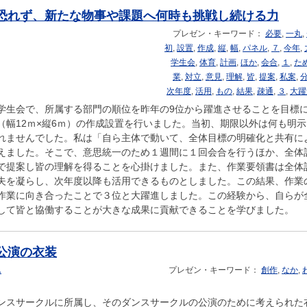
恐れず、新たな物事や課題へ何時も挑戦し続ける力
プレゼン・キーワード：
必要
,
一丸
,
初
,
設置
,
作成
,
縦
,
幅
,
パネル
,
７
,
今年
,
学生会
,
体育
,
計画
,
ほか
,
会合
,
１
,
た
業
,
対立
,
意見
,
理解
,
皆
,
提案
,
私案
,
次年度
,
活用
,
もの
,
結果
,
疎通
,
３
,
大躍
学生会で、所属する部門の順位を昨年の9位から躍進させることを目標
（幅12ｍ×縦6ｍ）の作成設置を行いました。当初、期限以外は何も明
れませんでした。私は「自ら主体で動いて、全体目標の明確化と共有に
えました。そこで、意思統一のため１週間に１回会合を行うほか、全体
で提案し皆の理解を得ることを心掛けました。また、作業要領書は全体
夫を凝らし、次年度以降も活用できるものとしました。この結果、作業
作業に向き合ったことで３位と大躍進しました。この経験から、自らが
して皆と協働することが大きな成果に貢献できることを学びました。
公演の衣装
ん
プレゼン・キーワード：
創作
,
なか
,
ンスサークルに所属し、そのダンスサークルの公演のために考えられた