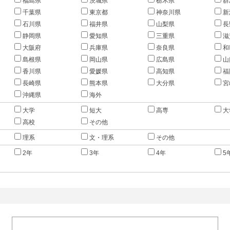
福島県
茨城県
栃木県
群
千葉県
東京都
神奈川県
新
石川県
福井県
山梨県
長
静岡県
愛知県
三重県
滋
大阪府
兵庫県
奈良県
和
島根県
岡山県
広島県
山
香川県
愛媛県
高知県
福
長崎県
熊本県
大分県
宮
沖縄県
海外
大学
短大
高専
大
高校
その他
理系
文・理系
その他
2年
3年
4年
5