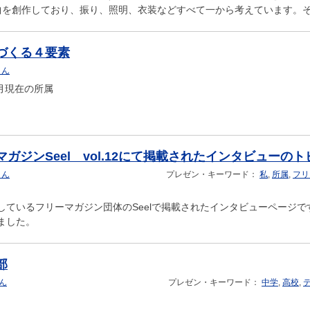
曲を創作しており、振り、照明、衣装などすべて一から考えています。
づくる４要素
さん
4月現在の所属
マガジンSeel vol.12にて掲載されたインタビューの
さん
プレゼン・キーワード：
私
,
所属
,
フリ
しているフリーマガジン団体のSeelで掲載されたインタビューページ
ました。
部
さん
プレゼン・キーワード：
中学
,
高校
,