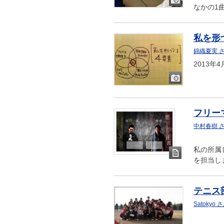
なかの1
画
像
私を形
錦織夏実 
2013年
画
像
フリー
中村春樹 
私の所属
を担当し
ド
キ
ュ
テニス
メ
Satokyo 
ン
ト