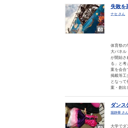
失敗を
ナセ さん
画
像
体育祭の
大パネル
が開始さ
る」と考
案を会合
掲載等工
となって
案・創出
ダンス
堀静華 さ
大学でダ