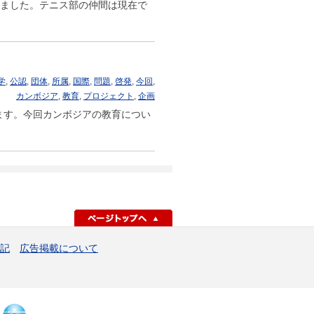
いました。テニス部の仲間は現在で
学
,
公認
,
団体
,
所属
,
国際
,
問題
,
啓発
,
今回
,
カンボジア
,
教育
,
プロジェクト
,
企画
います。今回カンボジアの教育につい
ページトップへ
記
広告掲載について