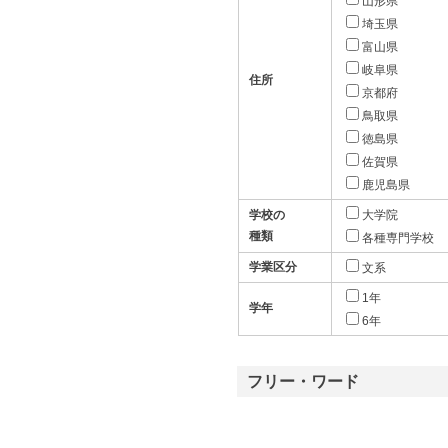
山形県
埼玉県
富山県
岐阜県
住所
京都府
鳥取県
徳島県
佐賀県
鹿児島県
学校の
大学院
種類
各種専門学校
学業区分
文系
1年
学年
6年
フリー・ワード