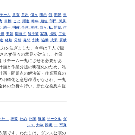
チーム
,
共有
,
意思
,
個々
,
明示
,
何
,
期限
,
当
力
,
目標
,
こと
,
躍進
,
昨年
,
順位
,
部門
,
所属
,
め
,
統一
,
明確
,
全体
,
主体
,
自ら
,
私
,
開始
,
作
分担
,
要領
,
問題点
,
解決策
,
写真
,
掲載
,
工夫
,
進
,
経験
,
分析
,
発想
,
創出
,
協働
,
成果
,
貢献
に力を注ぎました。今年は７人で巨
示されず個々の意見が対立し、作業
よりチーム一丸にさせる必要があ
計画と作業分担の明確化のため、私
計画・問題点の解決策・作業写真の
の明確化と意思疎通がなされ、一丸
全体の分析を行い、新たな発想を提
わたし
,
衣装
,
ため
,
公演
,
所属
,
サークル
,
ダ
ンス
,
大学
,
照明
,
一
,
写真
衣装です。わたしは、ダンス公演の