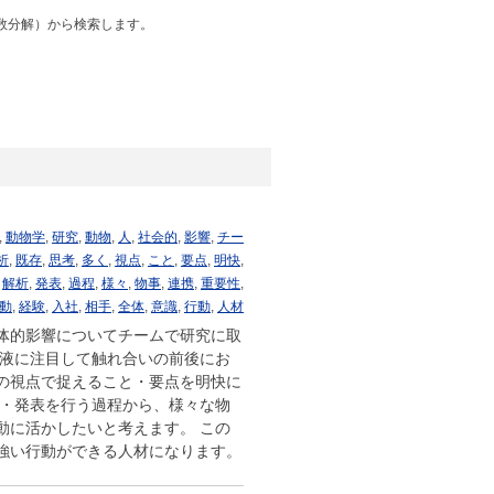
数分解）から検索します。
,
動物学
,
研究
,
動物
,
人
,
社会的
,
影響
,
チー
析
,
既存
,
思考
,
多く
,
視点
,
こと
,
要点
,
明快
,
,
解析
,
発表
,
過程
,
様々
,
物事
,
連携
,
重要性
,
動
,
経験
,
入社
,
相手
,
全体
,
意識
,
行動
,
人材
体的影響についてチームで研究に取
唾液に注目して触れ合いの前後にお
の視点で捉えること・要点を明快に
析・発表を行う過程から、様々な物
動に活かしたいと考えます。 この
強い行動ができる人材になります。