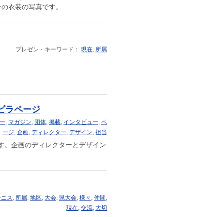
その衣装の写真です。
プレゼン・キーワード：
現在
,
所属
トビラページ
ー
,
マガジン
,
団体
,
掲載
,
インタビュー
,
ペ
ージ
,
企画
,
ディレクター
,
デザイン
,
担当
です。企画のディレクターとデザイン
テニス
,
所属
,
地区
,
大会
,
県大会
,
様々
,
仲間
,
現在
,
交流
,
大切