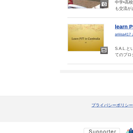
中学•高
も交流が
画
像
learn 
ariiisa41
S.A.
てのプロ
ス
ラ
イ
ド
プライバシーポリシー